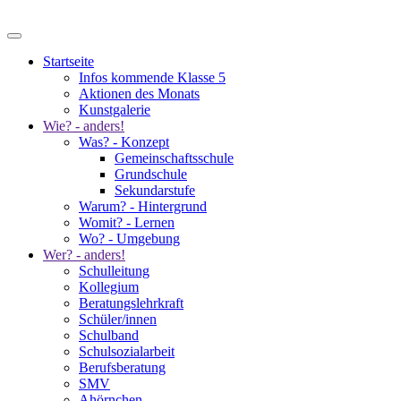
Startseite
Infos kommende Klasse 5
Aktionen des Monats
Kunstgalerie
Wie? - anders!
Was? - Konzept
Gemeinschaftsschule
Grundschule
Sekundarstufe
Warum? - Hintergrund
Womit? - Lernen
Wo? - Umgebung
Wer? - anders!
Schulleitung
Kollegium
Beratungslehrkraft
Schüler/innen
Schulband
Schulsozialarbeit
Berufsberatung
SMV
Ahörnchen