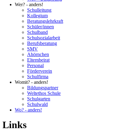
Wer? - anders!
Schulleitung
Kollegium
Beratungslehrkraft
Schüler/innen
Schulband
Schulsozialarbeit
Berufsberatung
SMV
Ahörnchen
Elternbeirat
Personal
Förderverein
Schulfirma
Womit? - anders!
Bildungspartner
Weltethos Schule
Schulgarten
Schulwald
Wo? - anders!
Links