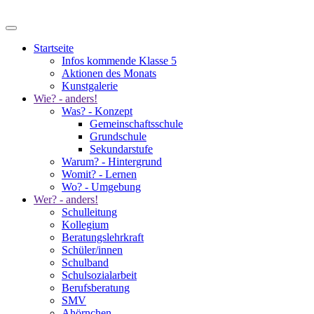
Startseite
Infos kommende Klasse 5
Aktionen des Monats
Kunstgalerie
Wie? - anders!
Was? - Konzept
Gemeinschaftsschule
Grundschule
Sekundarstufe
Warum? - Hintergrund
Womit? - Lernen
Wo? - Umgebung
Wer? - anders!
Schulleitung
Kollegium
Beratungslehrkraft
Schüler/innen
Schulband
Schulsozialarbeit
Berufsberatung
SMV
Ahörnchen