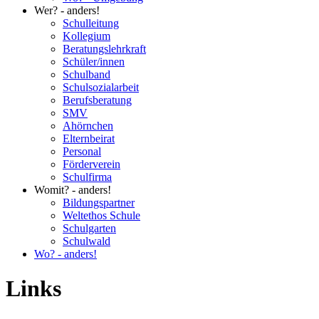
Wer? - anders!
Schulleitung
Kollegium
Beratungslehrkraft
Schüler/innen
Schulband
Schulsozialarbeit
Berufsberatung
SMV
Ahörnchen
Elternbeirat
Personal
Förderverein
Schulfirma
Womit? - anders!
Bildungspartner
Weltethos Schule
Schulgarten
Schulwald
Wo? - anders!
Links