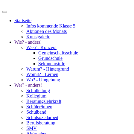
Startseite
Infos kommende Klasse 5
Aktionen des Monats
Kunstgalerie
Wie? - anders!
Was? - Konzept
Gemeinschaftsschule
Grundschule
Sekundarstufe
Warum? - Hintergrund
Womit? - Lernen
Wo? - Umgebung
Wer? - anders!
Schulleitung
Kollegium
Beratungslehrkraft
Schüler/innen
Schulband
Schulsozialarbeit
Berufsberatung
SMV
Ahörnchen